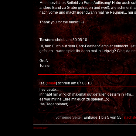
Mein herzliches Beileid zu Eurer Auflösung! Habe auch sc
andere Band zu Grabe getragen und weiß, wie schmerzhaft
nach vorne und macht irgendwann mal ne Reunion... nur 
Thank you for the music! ;-)
Torsten
schrieb am 30.05.10
Hi, hab Euch auf dem Dark-Feather-Sampler entdeckt. Hat 
gefallen... wann spielt Ihr denn mal in Leipzig? Gibts da n
Gruß
Torsten
Isa
(
email
) schrieb am 07.03.10
hey Leute...
ihr habt mir wirklich maximal gut gefallen gestern in Ffm...
es war mir ne Ehre mit euch zu spielen...:-)
Isa(Regenplanet)
vorherige Seite
| Einträge 1 bis 5 von 55 |
nächst
impressum