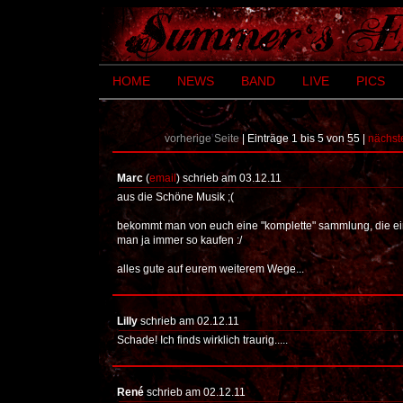
HOME
NEWS
BAND
LIVE
PICS
vorherige Seite
| Einträge 1 bis 5 von 55 |
nächst
Marc
(
email
) schrieb am 03.12.11
aus die Schöne Musik ;(
bekommt man von euch eine "komplette" sammlung, die ei
man ja immer so kaufen :/
alles gute auf eurem weiterem Wege...
Lilly
schrieb am 02.12.11
Schade! Ich finds wirklich traurig.....
René
schrieb am 02.12.11