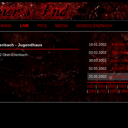
BAND
LIVE
PICS
MEDIA
KONDOLENZBUCH
rlenbach - Jugendhaus
19.01.2002
Konzert -
03.02.2002
1822 Rockf
52 Ober-Erlenbach
30.03.2002
Lilly's 22n
02.05.2002
Konzert -
25.05.2002
Konzert -
2010
|
2009
|
2008
|
2007
|
2002
|
2001
|
2000
|
199