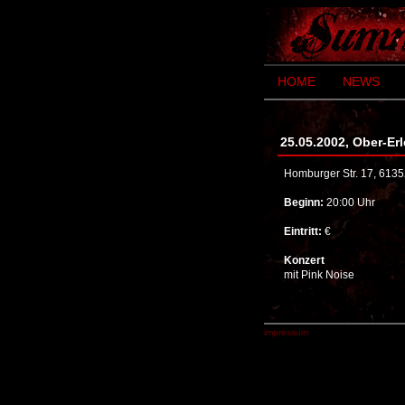
HOME
NEWS
25.05.2002, Ober-E
Homburger Str. 17, 613
Beginn:
20:00 Uhr
Eintritt:
€
Konzert
mit Pink Noise
impressum