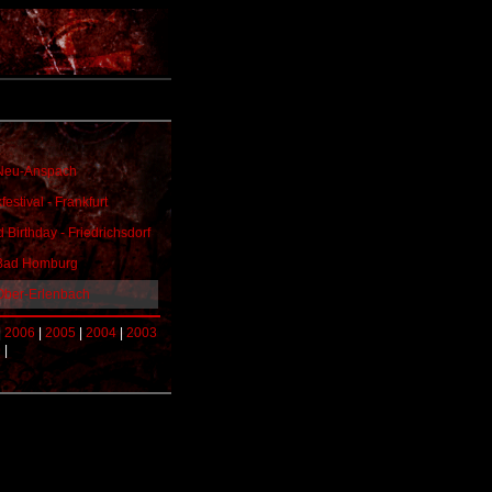
 Neu-Anspach
estival - Frankfurt
d Birthday - Friedrichsdorf
 Bad Homburg
 Ober-Erlenbach
|
2006
|
2005
|
2004
|
2003
9
|